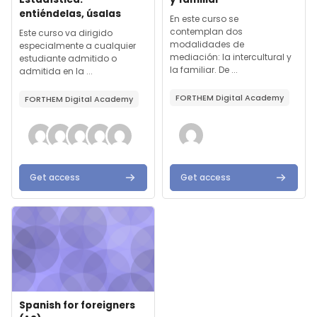
entiéndelas, úsalas
Text de resum del curs:
En este curso se
contemplan dos
Text de resum del curs:
Este curso va dirigido
modalidades de
especialmente a cualquier
mediación: la intercultural y
estudiante admitido o
la familiar. De ...
admitida en la ...
FORTHEM Digital Academy
FORTHEM Digital Academy
Get access
Get access
Imatge del curs" Spanish for foreigners (A2)
Imatge del curs
Nom del curs
Spanish for foreigners