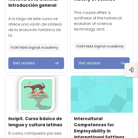
Introducción general
Text de resum del curs:
This course offers a
Text de resum del curs:
synthesis of the historical
A lo largo de este curso se
evolution of science,
ofrece una visión de síntesis
technology and ...
de la evolución histórica de
la...
FORTHEM Digital Academy
FORTHEM Digital Academy
Get access
Get access
Obr
Imatge del curs" Incipit. Curso básico de lengua y cultura lati
Imatge del curs" Intercultural 
Imatge del curs
Nom del curs
Imatge del curs
Nom del curs
Incipit. Curso básico de
Intercultural
lengua y cultura latinas
Competences for
Employability in
Text de resum del curs:
El curso, compuesto por seis
International Settings