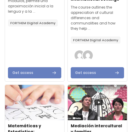
módulos, permite una
aproximación inicial a la
Text de resum del curs:
The course outlines the
lengua y a la ...
appreciation of cultural
differences and
FORTHEM Digital Academy
communalities and how
they help ...
FORTHEM Digital Academy
Get access
Get access
Imatge del curs" Matemáticas y Estadística: entiéndelas, úsal
Imatge del curs" Mediación inter
Imatge del curs
Nom del curs
Imatge del curs
Nom del curs
Matemáticas y
Mediación intercultural
Estadística:
y familiar