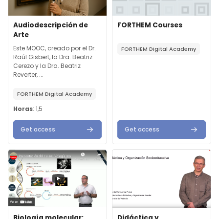
Imatge del curs
Nom del curs
Imatge del curs
Nom del curs
Audiodescripción de
FORTHEM Courses
Arte
Text de resum del curs:
Text de resum del curs:
Este MOOC, creado por el Dr.
FORTHEM Digital Academy
Raúl Gisbert, la Dra. Beatriz
Cerezo y la Dra. Beatriz
Reverter, ...
FORTHEM Digital Academy
Horas
:
1,5
Get access
Get access
Imatge del curs" Biología molecular: bases y aplicaciones
Imatge del curs" Didáctica y O
Imatge del curs
Nom del curs
Imatge del curs
Nom del curs
Biología molecular:
Didáctica y