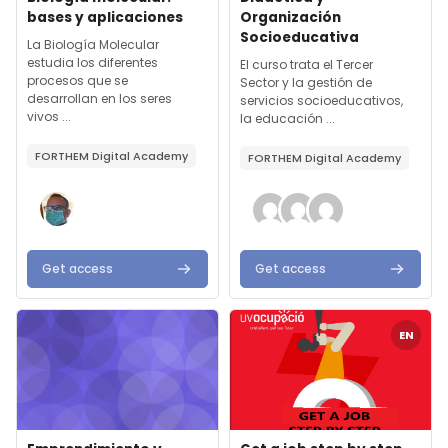
bases y aplicaciones
Organización
Socioeducativa
Text de resum del curs:
La Biología Molecular
estudia los diferentes
Text de resum del curs:
El curso trata el Tercer
procesos que se
Sector y la gestión de
desarrollan en los seres
servicios socioeducativos,
vivos ...
la educación ...
FORTHEM Digital Academy
FORTHEM Digital Academy
Get access
Get access
Imatge del curs" Emprendimiento y Digitalización
Imatge del curs" Get a job step
EN